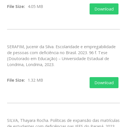
File Size:
4.05 MB
Download
SERAFIM, Jucenir da Silva. Escolaridade e empregabilidade
de pessoas com deficiência no Brasil. 2023. 96 f. Tese
(Doutorado em Educação) – Universidade Estadual de
Londrina, Londrina, 2023.
File Size:
1.32 MB
Download
SILVA, Thayara Rocha. Políticas de expansão das matrículas
de estudantes com deficiências nas IEES do Paraná. 2023.