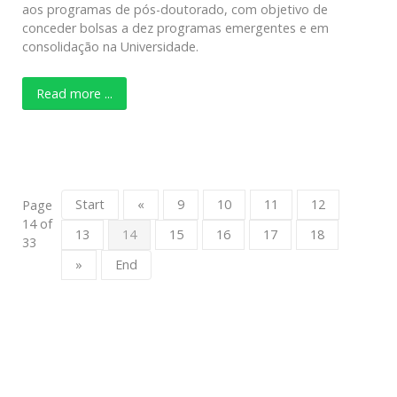
aos programas de pós-doutorado, com objetivo de
conceder bolsas a dez programas emergentes e em
consolidação na Universidade.
Read more ...
Start
«
9
10
11
12
Page
14 of
13
14
15
16
17
18
33
»
End