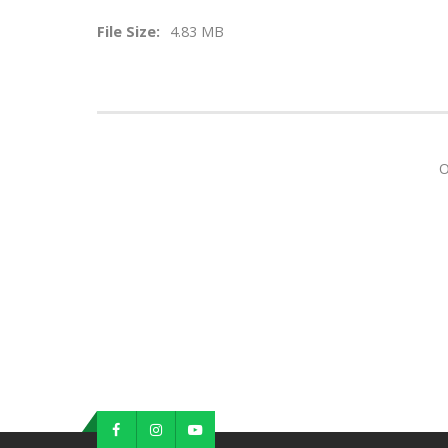
File Size:
4.83 MB
O