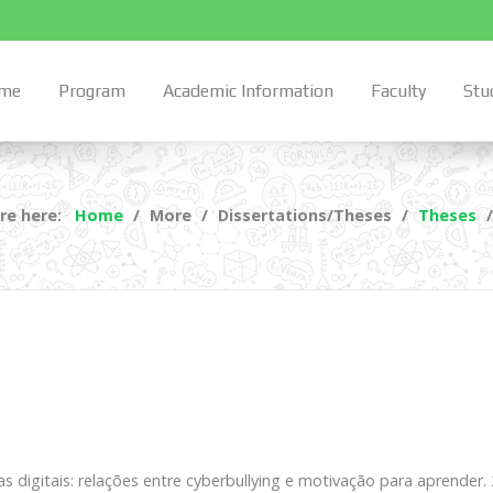
me
Program
Academic Information
Faculty
Stu
re here:
Home
More
Dissertations/Theses
Theses
s digitais: relações entre cyberbullying e motivação para aprender