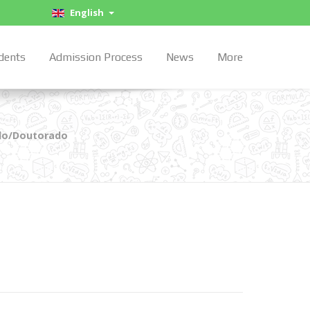
English
dents
Admission Process
News
More
ado/Doutorado