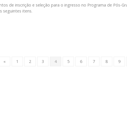
mentos de inscrição e seleção para o ingresso no Programa de Pós-
 seguintes itens.
«
1
2
3
4
5
6
7
8
9