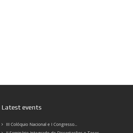
Latest events
III Colóquio Nacional e I Congresso...
II Seminário Integrado de Dissertações e Teses...