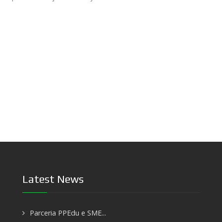
Latest News
Parceria PPEdu e SME...