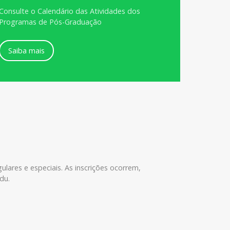
Consulte o Calendário das Atividades dos
Programas de Pós-Graduação
Saiba mais
ulares e especiais. As inscrições ocorrem,
du.