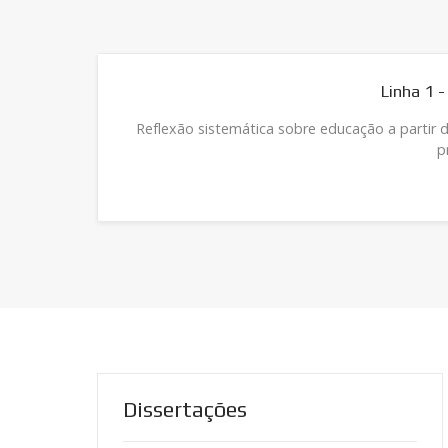
Linha 1 - Perspectivas 
Reflexão sistemática sobre educação a partir da Filosofia e Ed
processos pedag
Dissertações