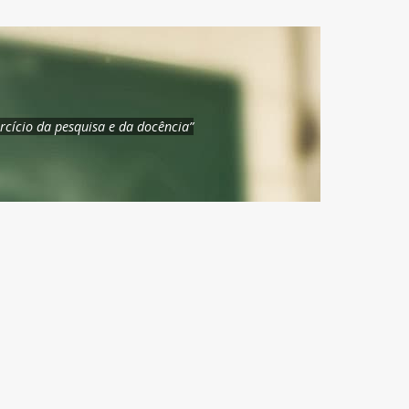
rcício da pesquisa e da docência”