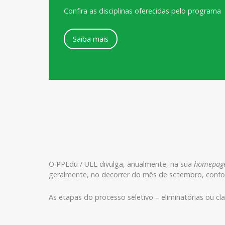
Confira as disciplinas oferecidas pelo programa
Saiba mais
O PPEdu / UEL divulga, anualmente, na sua
homepag
geralmente, no decorrer do mês de setembro, confo
As etapas do processo seletivo – eliminatórias ou clas