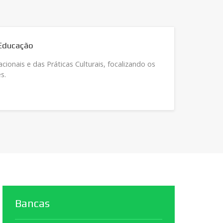
ráticas Culturais, focalizando os
As ações de seus
psicológicos e e
Bancas