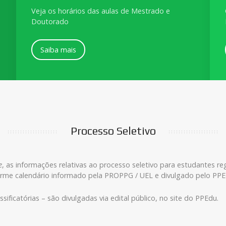
Veja os horários das aulas de Mestrado e
Doutorado
Saiba mais
Processo Seletivo
e
, as informações relativas ao processo seletivo para estudantes reg
rme calendário informado pela PROPPG / UEL e divulgado pelo PPE
sificatórias – são divulgadas via edital público, no site do PPEdu.