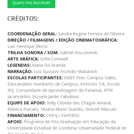
Quero me inscrever
CRÉDITOS:
COORDENAÇÃO GERAL:
Sandra Regina Ferreira de Oliveira
DIREÇÃO / FILMAGENS / EDIÇÃO CINEMATOGRÁFICA:
Luis Henrique Mioto
TRILHA SONORA / SOM:
Gabriel Kruczeveski
ARTE GRÁFICA:
Sofia Cornwell
LEGENDAS:
Maria Sol Aranda
NARRAÇÃO:
Luiz Gustavo Escrivão Mubarack
ESCOLAS PARTICIPANTES:
EMEF Pres. Campos Salles,
Educandário Humberto de Campos, Instituto Tiê, Escola
IEIJ, Comunidade de Aprendizagem do Paranoá, IFPR
Jacarezinho, Escuela Jardin Fabulinus.
EQUIPE DE APOIO:
Kelly Cebelia das Chagas Amaral,
Rebeca Purcaru, Silvana Muniz Guedes, Gracieli Maccari.
FINANCIAMENTO:
CNPq / FAPERGS
APOIO:
Programa de Pós-Graduação em Educação da
Universidade Estadual de Londrina/ Universidade Federal do