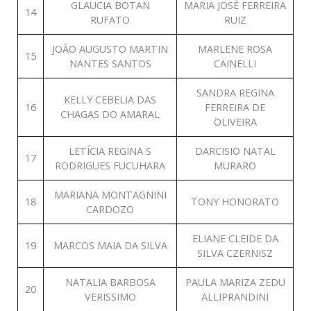
GLAUCIA BOTAN
MARIA JOSÉ FERREIRA
14
RUFATO
RUIZ
JOÃO AUGUSTO MARTIN
MARLENE ROSA
15
NANTES SANTOS
CAINELLI
SANDRA REGINA
KELLY CEBELIA DAS
16
FERREIRA DE
CHAGAS DO AMARAL
OLIVEIRA
LETÍCIA REGINA S
DARCISIO NATAL
17
RODRIGUES FUCUHARA
MURARO
MARIANA MONTAGNINI
18
TONY HONORATO
CARDOZO
ELIANE CLEIDE DA
19
MARCOS MAIA DA SILVA
SILVA CZERNISZ
NATALIA BARBOSA
PAULA MARIZA ZEDU
20
VERISSIMO
ALLIPRANDINI