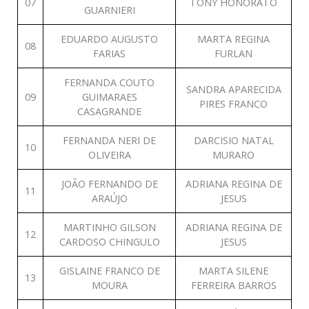
07
TONY HONORATO
GUARNIERI
EDUARDO AUGUSTO
MARTA REGINA
08
FARIAS
FURLAN
FERNANDA COUTO
SANDRA APARECIDA
09
GUIMARAES
PIRES FRANCO
CASAGRANDE
FERNANDA NERI DE
DARCISIO NATAL
10
OLIVEIRA
MURARO
JOÃO FERNANDO DE
ADRIANA REGINA DE
11
ARAÚJO
JESUS
MARTINHO GILSON
ADRIANA REGINA DE
12
CARDOSO CHINGULO
JESUS
GISLAINE FRANCO DE
MARTA SILENE
13
MOURA
FERREIRA BARROS