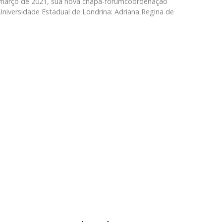
 março de 2021, sua nova chapa-forumcoordenação
iversidade Estadual de Londrina: Adriana Regina de