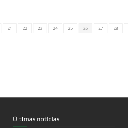
21
22
23
24
25
26
27
28
Últimas noticias