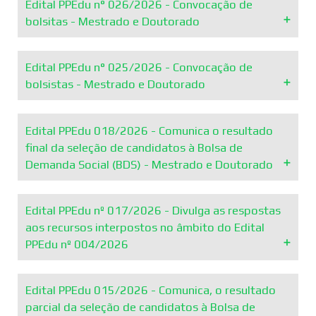
Edital PPEdu n° 026/2026 - Convocação de
bolsitas - Mestrado e Doutorado
Edital PPEdu n° 025/2026 - Convocação de
Considerando Edital PPEdu n.018/2026, referente à
bolsistas - Mestrado e Doutorado
classificação de Estudantes em Edital de Bolsa de
Demanda Social – BDS, a Comissão Coordenadora do
PPEdu convoca os Estudantes a seguir.
Edital PPEdu 018/2026 - Comunica o resultado
Considerando Edital PPEdu n.018/2026, referente à Bolsa
final da seleção de candidatos à Bolsa de
de Demanda Social – BDS, a Comissão Coordenadora do
Leer más
Demanda Social (BDS) - Mestrado e Doutorado
PPEdu convoca os estudantes.
Leer más
Edital PPEdu nº 017/2026 - Divulga as respostas
Comunica o resultado final da seleção de candidatos à
aos recursos interpostos no âmbito do Edital
Bolsa de Demanda Social (BDS) – Mestrado e Doutorado,
PPEdu nº 004/2026
conforme Edital PPEdu nº 004/2026, por ordem de
classificação nas respectivas modalidades e respeitando a
política de ações afirmativas.
Edital PPEdu 015/2026 - Comunica, o resultado
Divulga as respostas aos recursos interpostos no âmbito
parcial da seleção de candidatos à Bolsa de