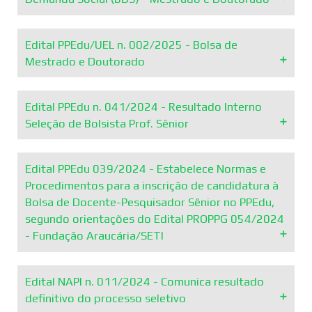
Leer más
Leer más
Edital PPEdu/UEL n. 002/2025 - Bolsa de
Comunica, após a interposição de recursos, o resultado
Mestrado e Doutorado
preliminar da seleção de candidatos à Bolsa de Demanda
Social (BDS) – Mestrado e Doutorado, conforme Edital
PPEdu nº 002/2025, por ordem de classificação nas
Edital PPEdu n. 041/2024 - Resultado Interno
respectivas modalidades e respeitando a política de ações
O Programa de Pós-Graduação Stricto Sensu em Educação
Seleção de Bolsista Prof. Sênior
afirmativas.
comunica a abertura de inscrições para CLASSIFICAÇÃO de
Bolsas Demanda Social (BDS-CAPES) – Mestrado e
Doutorado.
Leer más
Edital PPEdu 039/2024 - Estabelece Normas e
Em 30 de outubro de 2024, reuniu-se a Comissão Valiadora
Procedimentos para a inscrição de candidatura à
Interna do PPEdu - Edital Bilsa Sênior e o Coordenador do
Leer más
Bolsa de Docente-Pesquisador Sênior no PPEdu,
PPedu para proceder a apreciação das inscrições e
segundo orientações do Edital PROPPG 054/2024
documentações das candidaturas referente ao Edital
- Fundação Araucária/SETI
PPedu 039/2024 publicado em 09 de outubro de 2024 em
atendimento aoEdital 054/2024 da Pró-Reitoria de Pesquisa
e Pós-Graduação - PROPPG.
Edital NAPI n. 011/2024 - Comunica resultado
O Programa de Pós-Graduação em Educação (PPEdu) da
definitivo do processo seletivo
Leer más
Universidade Estadual de Londrina (UEL) convida seus