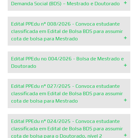
do Edital PPEdu nº 004/2026.
Leer más
Demanda Social (BDS) – Mestrado e Doutorado
Leer más
Edital PPEdu n° 008/2026 - Convoca estudante
Comunica, o resultado parcial da seleção de candidatos à
classificada em Edital de Bolsa BDS para assumir
Bolsa de Demanda Social (BDS) – Mestrado e Doutorado,
cota de bolsa para Mestrado
conforme Edital PPEdu nº 004/2026, por ordem de
classificação nas respectivas modalidades e respeitando a
política de ações afirmativas.
Edital PPEdu no 004/2026 - Bolsa de Mestrado e
Considerando Edital PPEdu n.008/2025, referente à Bolsa
Doutorado
de Demanda Social – BDS – CAPES, a Comissão
Leer más
Coordenadora do PPEdu convoca.
Edital PPEdu n° 027/2025 - Convoca estudante
O Programa de Pós-Graduação Stricto Sensu em Educação
Leer más
classificada em Edital de Bolsa BDS para assumir
comunica a abertura de inscrições para CLASSIFICAÇÃO de
cota de bolsa para Mestrado
Bolsas Demanda Social (BDS-CAPES) – Mestrado e
Doutorado.
Edital PPEdu n° 024/2025 - Convoca estudante
Convoca estudante classificada em Edital de Bolsa BDS
Leer más
classificada em Edital de Bolsa BDS para assumir
para assumir cota de bolsa para Mestrado.
cota de bolsa para o Doutorado, nível 2